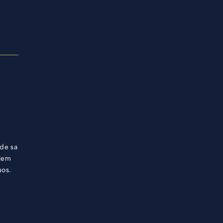
 de sa
uiem
uos.