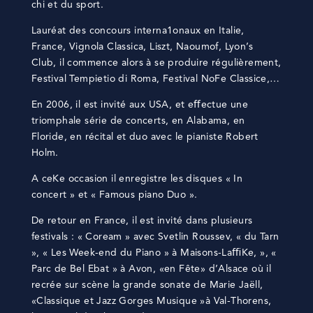
chi et du sport.
Lauréat des concours interna1onaux en Italie,
France, Vignola Classica, Liszt, Naoumof, Lyon’s
Club, il commence alors à se produire régulièrement,
Festival Tempietio di Roma, Festival NoFe Classice,…
En 2006, il est invité aux USA, et eﬀectue une
triomphale série de concerts, en Alabama, en
Floride, en récital et duo avec le pianiste Robert
Holm.
A ceKe occasion il enregistre les disques « In
concert » et « Famous piano Duo ».
De retour en France, il est invité dans plusieurs
festivals : « Coream » avec Svetlin Roussev, « du Tarn
», « Les Week-end du Piano » à Maisons-LaﬃKe, », «
Parc de Bel Ebat » à Avon, «en Fête» d’Alsace où il
recrée sur scène la grande sonate de Marie Jaëll,
«Classique et Jazz Gorges Musique »à Val-Thorens,