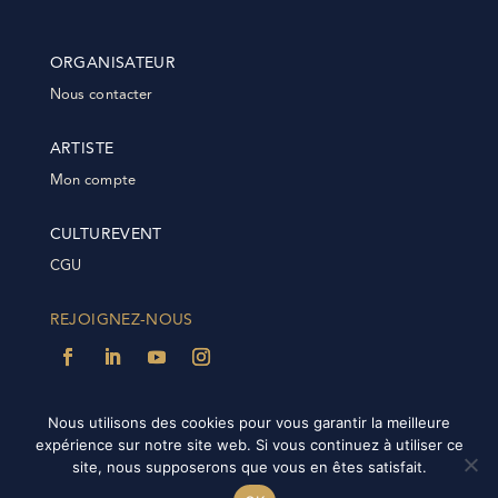
ORGANISATEUR
Nous contacter
ARTISTE
Mon compte
CULTUREVENT
CGU
REJOIGNEZ-NOUS
Nous utilisons des cookies pour vous garantir la meilleure
expérience sur notre site web. Si vous continuez à utiliser ce
@2022 Culturevent | Tous droits réservés | Plateforme
site, nous supposerons que vous en êtes satisfait.
réalisée par
IDÉE-NET
|
FAQ |
FAQ Plateforme