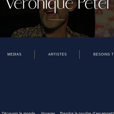
Véronique Petel
MEDIAS
ARTISTES
BESOINS 
ure… Découvrir le monde… Voyager…
Prendre la poudre d’escampett