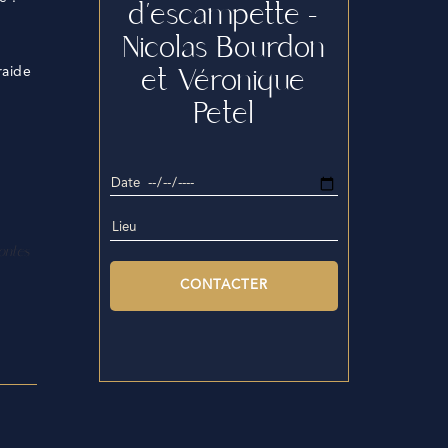
d’escampette –
Nicolas Bourdon
et Véronique
raide
Petel
contes