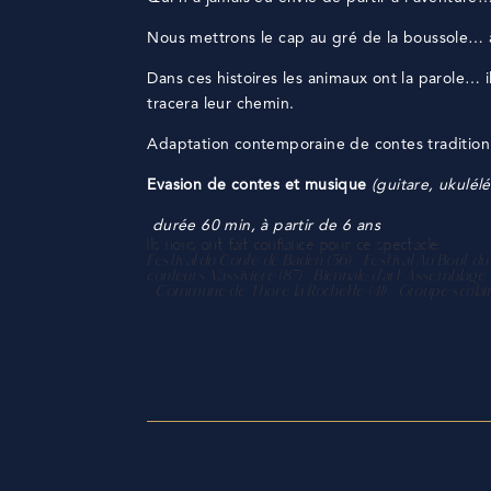
Nous mettrons le cap au gré de la boussole… à
Dans ces histoires les animaux ont la parole… i
trac
era leur chemin.
Adaptation contemporaine de contes traditio
Evasion de contes et musique
(guitare, ukulél
durée 60 min,
à partir de 6 ans
Ils nous ont fait confiance pour ce spectacle:
Festival du Conte de Baden (56) – Festival Au Bout du
conteurs Vassivière (87) – Biennale d’art Assemblage
– Commune de Thoré la Rochette (41) – Groupe scolaire