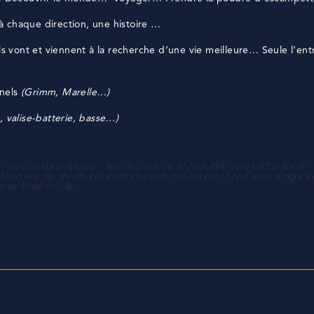
 chaque direction, une histoire …
ls vont et viennent à la recherche d’une vie meilleure… Seule l’ent
nnels
(Grimm, Marelle…)
é, valise-batterie, basse…)
 Conte en Haute-Vienne – Nuit du Conte de St Fons (69) -Festival Paroles de
 Vendôme (41) – Festival itinérant du conte en Corrèze et en Creuse Coqueli
 de Montoire (41) …