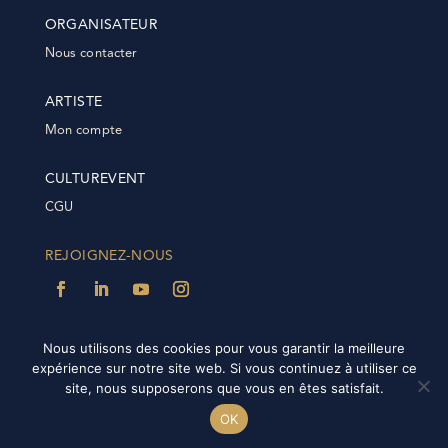
ORGANISATEUR
Nous contacter
ARTISTE
Mon compte
CULTUREVENT
CGU
REJOIGNEZ-NOUS
Nous utilisons des cookies pour vous garantir la meilleure
expérience sur notre site web. Si vous continuez à utiliser ce
@2022 Culturevent | Tous droits réservés | Plateforme
site, nous supposerons que vous en êtes satisfait.
réalisée par
IDÉE-NET
|
FAQ |
FAQ Plateforme
OK