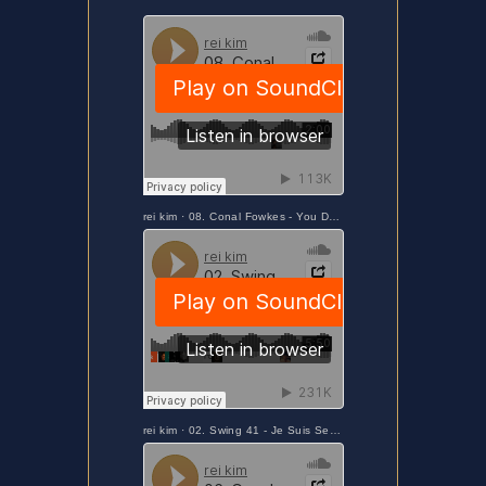
rei kim
·
08. Conal Fowkes - You Do Something to Me
rei kim
·
02. Swing 41 - Je Suis Seul ce Soir