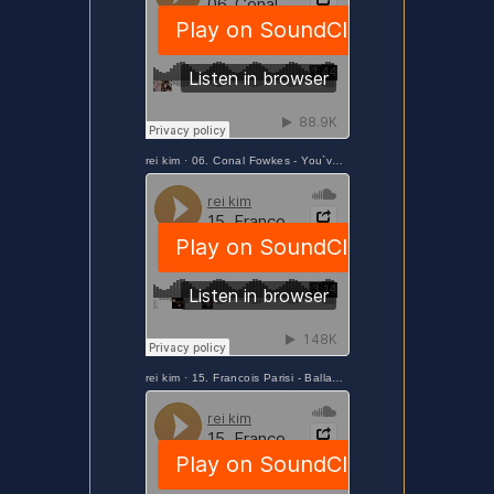
rei kim
·
06. Conal Fowkes - You`ve Got That Thing
rei kim
·
15. Francois Parisi - Ballad du Paris