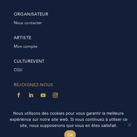
ORGANISATEUR
Nous contacter
ARTISTE
Mon compte
CULTUREVENT
CGU
REJOIGNEZ-NOUS
Nous utilisons des cookies pour vous garantir la meilleure
expérience sur notre site web. Si vous continuez à utiliser ce
@2022 Culturevent | Tous droits réservés | Plateforme
site, nous supposerons que vous en êtes satisfait.
réalisée par
IDÉE-NET
|
FAQ |
FAQ Plateforme
OK