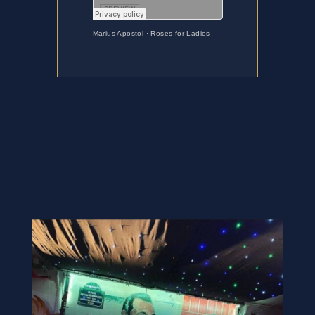
Marius Apostol
·
Roses for Ladies