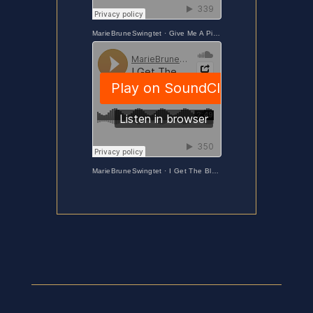
MarieBruneSwingtet
·
Give Me A Pigfoot And A Bottle Of Beer
MarieBruneSwingtet
·
I Get The Blues When It Rains