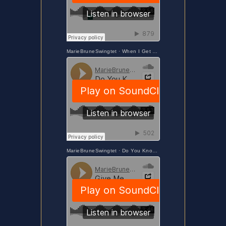
MarieBruneSwingtet
·
When I Get Low I Get High
MarieBruneSwingtet
·
Do You Know What It Means