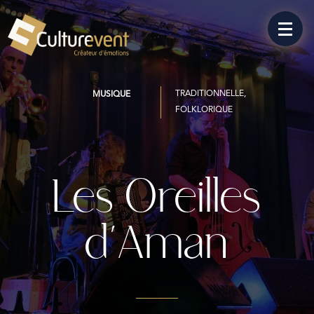
TRADITIONNELLE,
MUSIQUE
FOLKLORIQUE
Les Oreilles
d’Aman