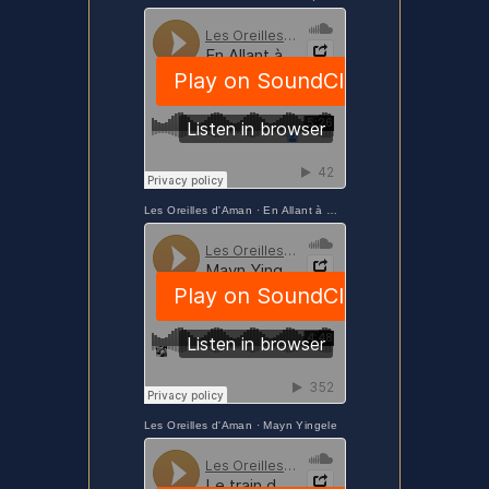
Les Oreilles d'Aman
·
En Allant à Uskudar - sextet(Extrait)
Les Oreilles d'Aman
·
Mayn Yingele