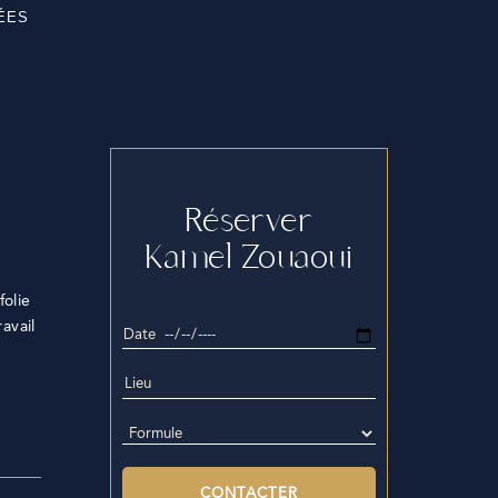
ÉES
Réserver
Kamel Zouaoui
olie
avail