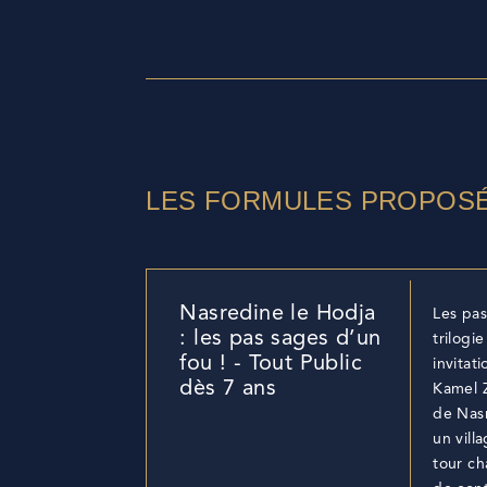
LES FORMULES PROPOS
Nasredine le Hodja
Les pas
: les pas sages d’un
trilogi
fou ! - Tout Public
invitat
dès 7 ans
Kamel Z
de Nasr
un vill
tour ch