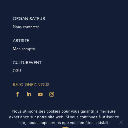
ORGANISATEUR
Nous contacter
ARTISTE
Mon compte
CULTUREVENT
CGU
REJOIGNEZ-NOUS
Nous utilisons des cookies pour vous garantir la meilleure
expérience sur notre site web. Si vous continuez à utiliser ce
@2022 Culturevent | Tous droits réservés | Plateforme
site, nous supposerons que vous en êtes satisfait.
réalisée par
IDÉE-NET
|
FAQ |
FAQ Plateforme