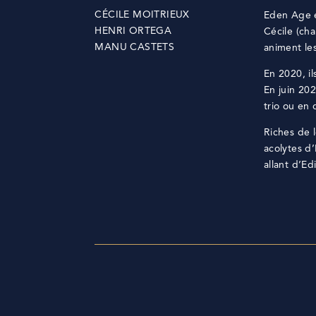
CÉCILE MOITRIEUX
Eden Age e
HENRI ORTEGA
Cécile (cha
MANU CASTETS
animent les
En 2020, i
En juin 20
trio ou en 
Riches de l
acolytes d’
allant d’Ed