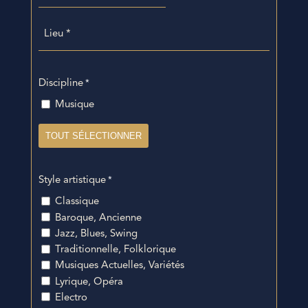
l'événement
slash
Lieu
MM
*
slash
AAAA
Discipline
*
Musique
TOUT SÉLECTIONNER
Style artistique
*
Classique
Baroque, Ancienne
Jazz, Blues, Swing
Traditionnelle, Folklorique
Musiques Actuelles, Variétés
Lyrique, Opéra
Electro