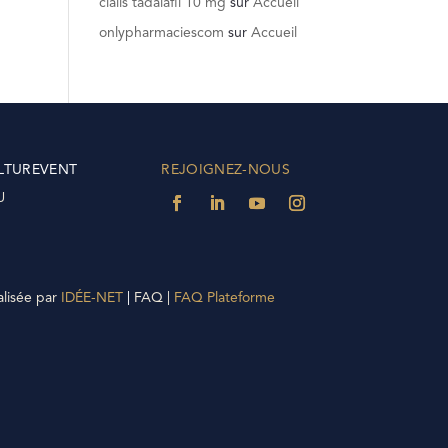
cialis tadalafil 10 mg
sur
Accueil
onlypharmaciescom
sur
Accueil
LTUREVENT
REJOIGNEZ-NOUS
U
alisée par
IDÉE-NET
|
FAQ |
FAQ Plateforme