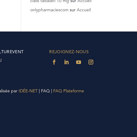
cialis tadalafil 10 mg
sur
Accueil
onlypharmaciescom
sur
Accueil
LTUREVENT
REJOIGNEZ-NOUS
U
alisée par
IDÉE-NET
|
FAQ |
FAQ Plateforme