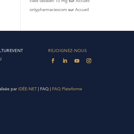
cialis tadalafil 10 mg
sur
Accueil
onlypharmaciescom
sur
Accueil
LTUREVENT
REJOIGNEZ-NOUS
U
alisée par
IDÉE-NET
|
FAQ |
FAQ Plateforme