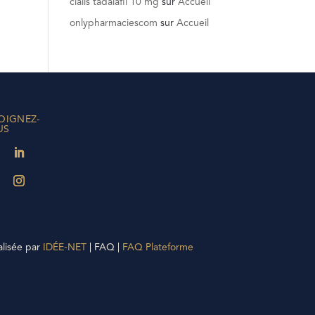
cialis tadalafil 10 mg
sur
Accueil
onlypharmaciescom
sur
Accueil
OIGNEZ-
US
alisée par
IDÉE-NET
|
FAQ |
FAQ Plateforme