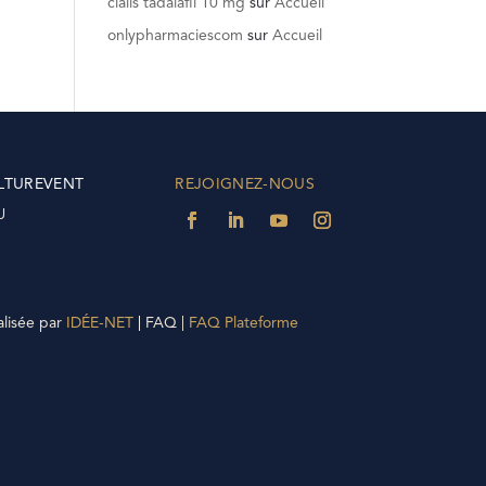
cialis tadalafil 10 mg
sur
Accueil
onlypharmaciescom
sur
Accueil
LTUREVENT
REJOIGNEZ-NOUS
U
alisée par
IDÉE-NET
|
FAQ |
FAQ Plateforme