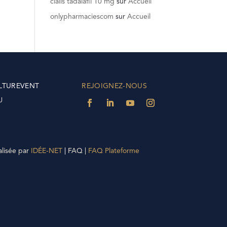
cialis tadalafil 10 mg
sur
Accueil
onlypharmaciescom
sur
Accueil
LTUREVENT
REJOIGNEZ-NOUS
U
alisée par
IDÉE-NET
|
FAQ |
FAQ Plateforme