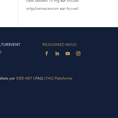
cialis tadalafil 10 mg
sur
Accueil
onlypharmaciescom
sur
Accueil
LTUREVENT
REJOIGNEZ-NOUS
U
alisée par
IDÉE-NET
|
FAQ |
FAQ Plateforme