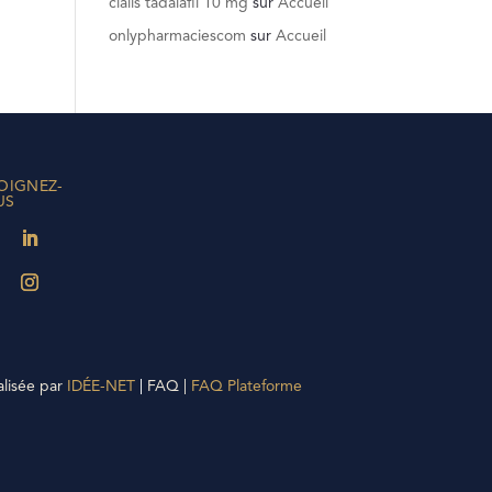
cialis tadalafil 10 mg
sur
Accueil
onlypharmaciescom
sur
Accueil
OIGNEZ-
US
alisée par
IDÉE-NET
|
FAQ |
FAQ Plateforme